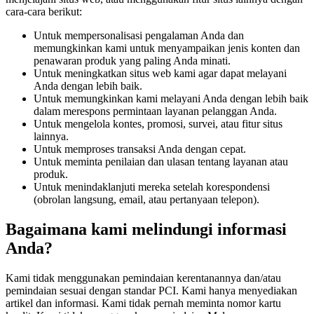
cara-cara berikut:
Untuk mempersonalisasi pengalaman Anda dan
memungkinkan kami untuk menyampaikan jenis konten dan
penawaran produk yang paling Anda minati.
Untuk meningkatkan situs web kami agar dapat melayani
Anda dengan lebih baik.
Untuk memungkinkan kami melayani Anda dengan lebih baik
dalam merespons permintaan layanan pelanggan Anda.
Untuk mengelola kontes, promosi, survei, atau fitur situs
lainnya.
Untuk memproses transaksi Anda dengan cepat.
Untuk meminta penilaian dan ulasan tentang layanan atau
produk.
Untuk menindaklanjuti mereka setelah korespondensi
(obrolan langsung, email, atau pertanyaan telepon).
Bagaimana kami melindungi informasi
Anda?
Kami tidak menggunakan pemindaian kerentanannya dan/atau
pemindaian sesuai dengan standar PCI. Kami hanya menyediakan
artikel dan informasi. Kami tidak pernah meminta nomor kartu