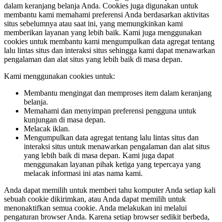
dalam keranjang belanja Anda. Cookies juga digunakan untuk
membantu kami memahami preferensi Anda berdasarkan aktivitas
situs sebelumnya atau saat ini, yang memungkinkan kami
memberikan layanan yang lebih baik. Kami juga menggunakan
cookies untuk membantu kami mengumpulkan data agregat tentang
lalu lintas situs dan interaksi situs sehingga kami dapat menawarkan
pengalaman dan alat situs yang lebih baik di masa depan.
Kami menggunakan cookies untuk:
Membantu mengingat dan memproses item dalam keranjang
belanja.
Memahami dan menyimpan preferensi pengguna untuk
kunjungan di masa depan.
Melacak iklan.
Mengumpulkan data agregat tentang lalu lintas situs dan
interaksi situs untuk menawarkan pengalaman dan alat situs
yang lebih baik di masa depan. Kami juga dapat
menggunakan layanan pihak ketiga yang tepercaya yang
melacak informasi ini atas nama kami.
Anda dapat memilih untuk memberi tahu komputer Anda setiap kali
sebuah cookie dikirimkan, atau Anda dapat memilih untuk
menonaktifkan semua cookie. Anda melakukan ini melalui
pengaturan browser Anda. Karena setiap browser sedikit berbeda,