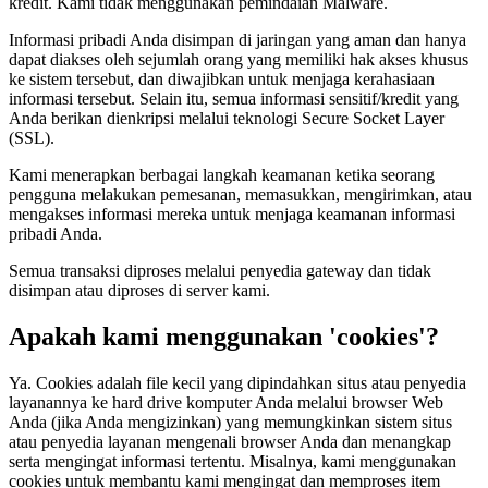
kredit. Kami tidak menggunakan pemindaian Malware.
Informasi pribadi Anda disimpan di jaringan yang aman dan hanya
dapat diakses oleh sejumlah orang yang memiliki hak akses khusus
ke sistem tersebut, dan diwajibkan untuk menjaga kerahasiaan
informasi tersebut. Selain itu, semua informasi sensitif/kredit yang
Anda berikan dienkripsi melalui teknologi Secure Socket Layer
(SSL).
Kami menerapkan berbagai langkah keamanan ketika seorang
pengguna melakukan pemesanan, memasukkan, mengirimkan, atau
mengakses informasi mereka untuk menjaga keamanan informasi
pribadi Anda.
Semua transaksi diproses melalui penyedia gateway dan tidak
disimpan atau diproses di server kami.
Apakah kami menggunakan 'cookies'?
Ya. Cookies adalah file kecil yang dipindahkan situs atau penyedia
layanannya ke hard drive komputer Anda melalui browser Web
Anda (jika Anda mengizinkan) yang memungkinkan sistem situs
atau penyedia layanan mengenali browser Anda dan menangkap
serta mengingat informasi tertentu. Misalnya, kami menggunakan
cookies untuk membantu kami mengingat dan memproses item